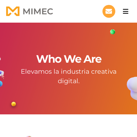
Skip
to
Togg
Navi
content
Who We Are
Be the future
JOIN US
Who We Are
About Clusters
Elevamos la industria creativa
digital.
MIMEC News